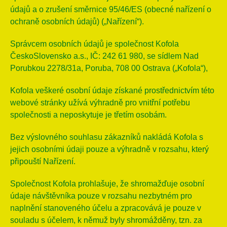
údajů a o zrušení směrnice 95/46/ES (obecné nařízení o
ochraně osobních údajů) („Nařízení“).
Správcem osobních údajů je společnost Kofola
ČeskoSlovensko a.s., IČ: 242 61 980, se sídlem Nad
Porubkou 2278/31a, Poruba, 708 00 Ostrava („Kofola“),
Kofola veškeré osobní údaje získané prostřednictvím této
webové stránky užívá výhradně pro vnitřní potřebu
společnosti a neposkytuje je třetím osobám.
Bez výslovného souhlasu zákazníků nakládá Kofola s
jejich osobními údaji pouze a výhradně v rozsahu, který
připouští Nařízení.
Společnost Kofola prohlašuje, že shromažďuje osobní
údaje návštěvníka pouze v rozsahu nezbytném pro
naplnění stanoveného účelu a zpracovává je pouze v
souladu s účelem, k němuž byly shromážděny, tzn. za